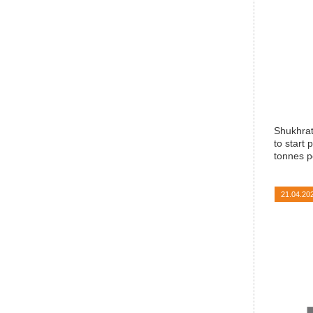
Shukhrat
to start 
tonnes 
21.04.20