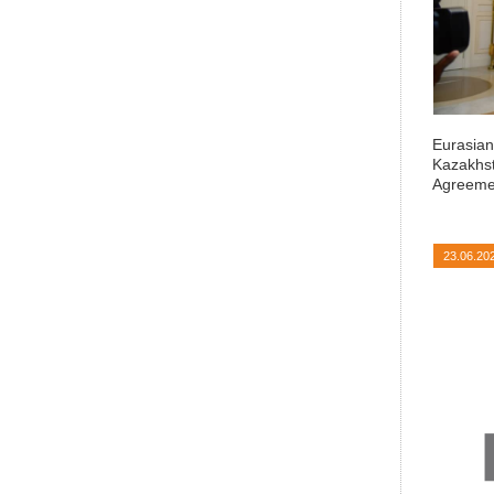
Eurasian
Kazakhst
Agreeme
23.06.20