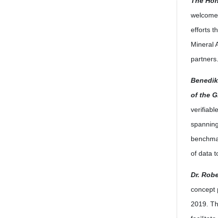
The Hon
welcomes
efforts 
Mineral 
partners
Benedik
of the 
verifiabl
spanning
benchmar
of data 
Dr. Rob
concept 
2019. The