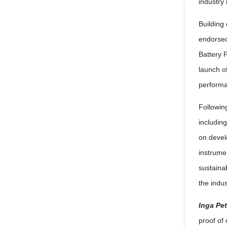
industry 
Building
endorsed
Battery 
launch o
performa
Followin
includin
on devel
instrume
sustainab
the indus
Inga Pet
proof of