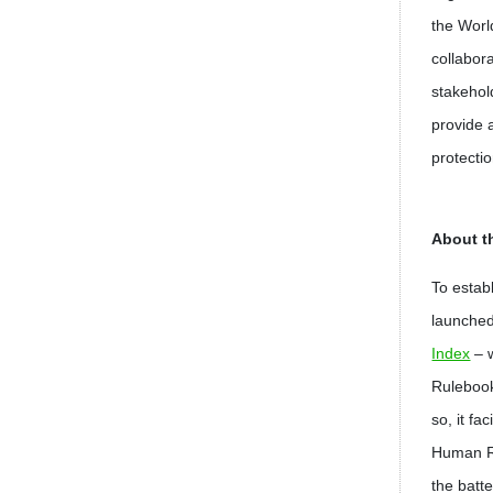
the Worl
collabor
stakehol
provide 
protecti
About t
To estab
launched
Index
– w
Rulebook
so, it f
Human Ri
the batt