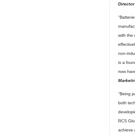
Director
“Batteri
manufact
with the
effectiv
non-indu
is a fou
now have
Marketi
“Being p
both tec
developi
RCS Glob
achieve 