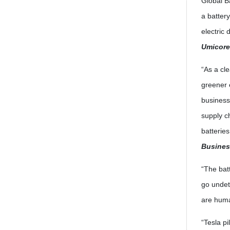
Global B
a batter
electric
Umicore
“As a cl
greener 
business
supply c
batterie
Busines
“The bat
go undet
are huma
“Tesla p