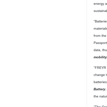
energy a
sustaina
“Batteri
material
from the
Passport
data, th
mobility
“FREYR Ba
change t
batterie
Battery
.
the natu
“The Gre