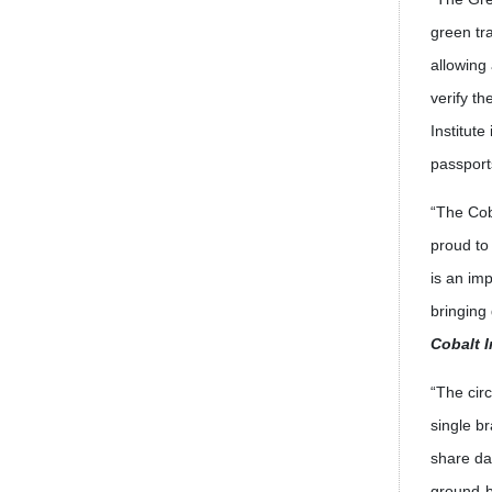
green tra
allowing 
verify t
Institute
passport
“The Coba
proud to
is an im
bringing
Cobalt I
“The cir
single b
share da
ground-b