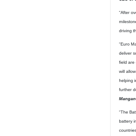
“After ov
milestone
driving 
“Euro Ma
deliver 
field are
will allo
helping 
further 
Mangan
“The Bat
battery 
countrie