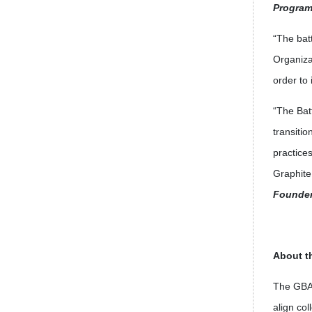
Program
“The batt
Organiza
order to 
“The Bat
transitio
practice
Graphite
Founder
About th
The GBA 
align co