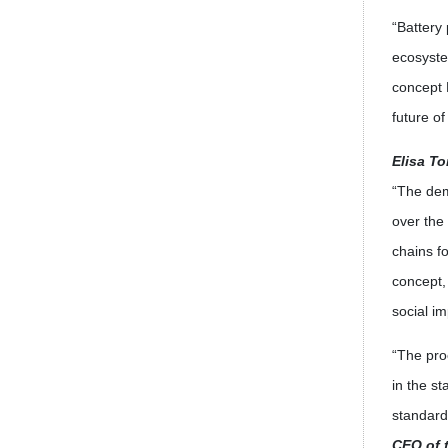
“Battery 
ecosyst
concept 
future of
Elisa T
“The dem
over the
chains f
concept,
social im
“The pro
in the s
standard
CEO of 