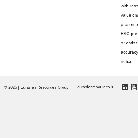
with rea
value cha
presente
ESG perfo
or omiss
accuracy
notice.
© 2026 | Eurasian Resources Group
eurasianresources.lu