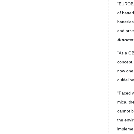
“EUROBAT
of batter
batteries
and priva
Automot
“As a GB
concept.
now one 
guidelin
“Faced w
mica, th
cannot b
the envi
implemen