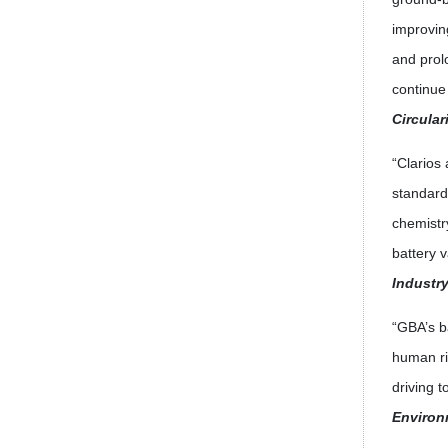
improvin
and prol
continue
Circular
“Clarios
standardi
chemistr
battery 
Industr
“GBA’s ba
human ri
driving t
Environ