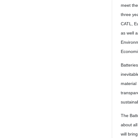
meet the
three ye
CATL, Eu
as well 
Environm
Economic
Batterie
inevitab
material
transpare
sustainab
The Batte
about all
will brin