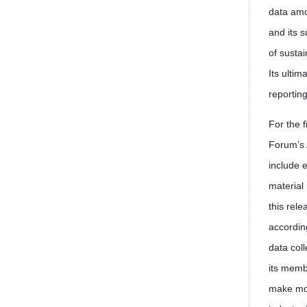
data amo
and its 
of susta
Its ultim
reportin
For the f
Forum’s 
include 
material
this rele
accordin
data coll
its memb
make mor