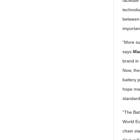
facilitat
technolog
between 
importan
“More sus
says
Ma
brand in
Now, the
battery 
hope man
standard
“The Batt
World Ec
chain st