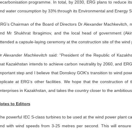
ecarbonisation programme. In total, by 2030, ERG plans to reduce it
nd water consumption by 33% through its Environmental and Energy St
RG’s Chairman of the Board of Directors Dr Alexander Machkevitch, 
nd Mr Shukhrat Ibragimov, and the local head of government (Aki
ttended a capsule-laying ceremony at the construction site of the wind 
r Alexander Machkevitch
said: “President of the Republic of Kaza
hat Kazakhstan intends to achieve carbon neutrality by 2060, and ERG is 
mportant step and I believe that Donskoy GOK’s transition to wind power
eplicate at ERG’s other facilities. We hope that the construction of
nterprises in Kazakhstan, and takes the country closer to the ambitious
otes to Editors
he powerful IEC S-class turbines to be used at the wind power plant can
nd with wind speeds from 3-25 metres per second. This will ensure