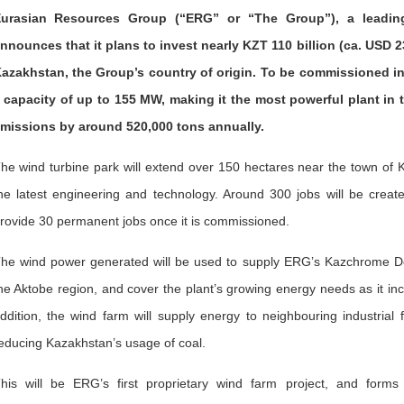
urasian Resources Group (“ERG” or “The Group”), a leading 
nnounces that it plans to invest nearly KZT 110 billion (ca. USD 2
azakhstan, the Group’s country of origin. To be commissioned in 
 capacity of up to 155 MW, making it the most powerful plant in
missions by around 520,000 tons annually.
he wind turbine park will extend over 150 hectares near the town of 
he latest engineering and technology. Around 300 jobs will be created
rovide 30 permanent jobs once it is commissioned.
he wind power generated will be used to supply ERG’s Kazchrome Dons
he Aktobe region, and cover the plant’s growing energy needs as it inc
ddition, the wind farm will supply energy to neighbouring industrial 
educing Kazakhstan’s usage of coal.
his will be ERG’s first proprietary wind farm project, and form