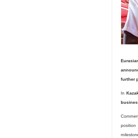
Eurasia
announc
further 
In
Kaza
business
Comment
position
mileston