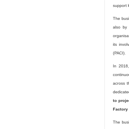
support 
The busi
also by 
organisa
its invo
(PACI).
In 2018,
continu
across t
dedicat
to proj
Factor
The busi