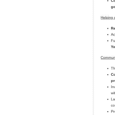
Co
g
Helping 
Re
Ac
Fu
Y
Communi
T
Co
pr
In
wi
L
co
Pr