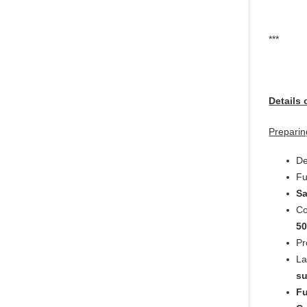
***
Details
Preparin
De
Fu
Sa
Co
5
Pr
La
su
Fu