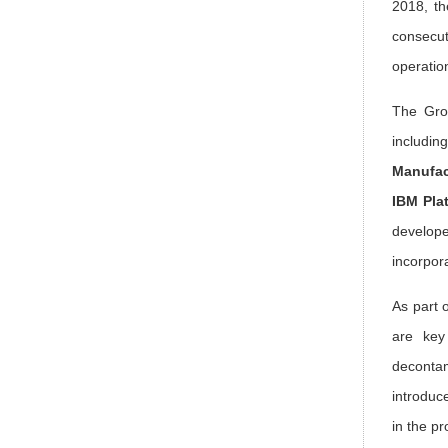
2018, t
consecu
operatio
The Grou
includin
Manufac
IBM Pla
develope
incorpora
As part 
are key
decontami
introduc
in the p