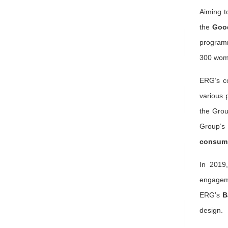
Aiming t
the
Good
progra
300 wome
ERG’s co
various 
the Grou
Group’s
consump
In 2019
engageme
ERG’s
B
design.