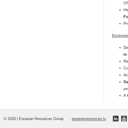
US
He
F
Pr
Environm
De
in
Re
C
Ac
Sa
a
A
© 2026 | Eurasian Resources Group
eurasianresources.lu