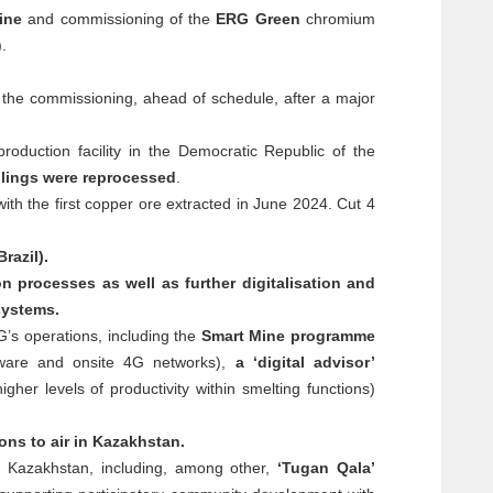
ine
and commissioning of the
ERG Green
chromium
.
 the commissioning, ahead of schedule, after a major
roduction facility in the Democratic Republic of the
ailings were reprocessed
.
ith the first copper ore extracted in June 2024. Cut 4
razil).
n processes as well as further digitalisation and
systems.
G’s operations, including the
Smart Mine programme
tware and onsite 4G networks),
a ‘digital advisor’
her levels of productivity within smelting functions)
ns to air in Kazakhstan.
 Kazakhstan, including, among other,
‘Tugan Qala’