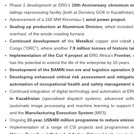
Phase 2 development at ERG’s
10th Anniversary chromium m
tailings reprocessing facility (both at Donskoy GOK in Kazakhstan)
Advancement of a 150 MW Khromtau-1
wind power project.
Scaling up production at Aluminium Division
, which included
overhaul, of the anode roasting furnace.
Continued development of
the
Metalkol
copper and cobalt p
Congo (“DRC”), where another
7.9 million tonnes
of historic t
Implementation of the Cut 4 project at
ERG Africa’s
Frontier,
w
has the potential to extend the life of the enterprise by 10 years.
Development of the BAMIN iron ore and logistics operation (B
Developing enhanced critical risk assessment and mitigatio
automation of
occupational health and safety management 
Continued integration of digital technology and automation at ER
in Kazakhstan
(specialised dispatch systems, advanced sof
(automatic image processing and machine learning to support hig
and the
Manufacturing Execution System
(MES).
Ongoing
10-year, US$480 million programme to reduce emissio
Implementation of a range of CSI projects and programmes in