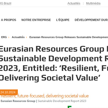
G Brazil
Actualités
Multimédia
A PROPOS
NOTRE ENTREPRISE
L'ÉQUIPE
DÉVELOPPEMENT DUR
ERG
Actualités
Eurasian Resources Group Releases Sustainable Development Re
Eurasian Resources Group 
Sustainable Development R
2023, Entitled: ‘Resilient, 
Delivering Societal Value’
24.10.2024