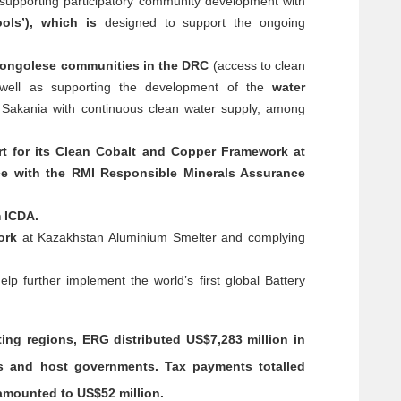
supporting participatory community development with
ols’), which is
designed to support the ongoing
Congolese communities in the DRC
(access to clean
as well as supporting the development of the
water
Sakania with continuous clean water supply, among
t for its Clean Cobalt and Copper Framework at
e with the RMI Responsible Minerals Assurance
 ICDA.
ork
at Kazakhstan Aluminium Smelter and complying
lp further implement the world’s first global Battery
ting regions, ERG distributed US$7,283 million in
rs and host governments. Tax payments totalled
amounted to US$52 million.