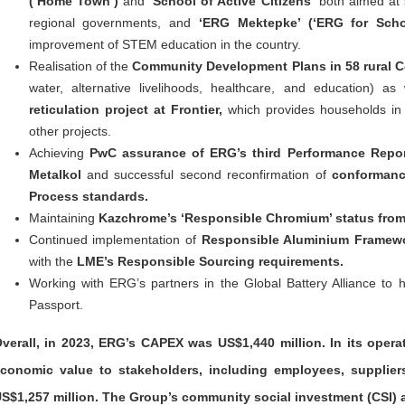
(‘Home Town’)
and
‘School of Active Citizens’
both aimed at 
regional governments, and
‘ERG Mektepke’ (‘ERG for Scho
improvement of STEM education in the country.
Realisation of the
Community Development Plans in 58 rural 
water, alternative livelihoods, healthcare, and education) 
reticulation project at Frontier,
which provides households in 
other projects.
Achieving
PwC assurance of ERG’s third Performance Repor
Metalkol
and successful second reconfirmation of
conformanc
Process standards.
Maintaining
Kazchrome’s ‘Responsible Chromium’ status from
Continued implementation of
Responsible Aluminium Framew
with the
LME’s Responsible Sourcing requirements.
Working with ERG’s partners in the Global Battery Alliance to he
Passport.
verall, in 2023, ERG’s CAPEX was US$1,440 million. In its opera
conomic value to stakeholders, including employees, supplie
S$1,257 million. The Group’s community social investment (CSI) 