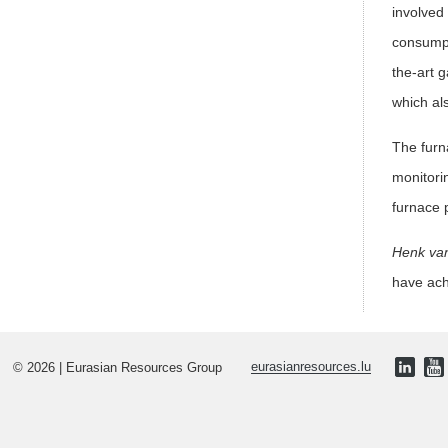
involved
consumpt
the-art g
which al
The furn
monitori
furnace p
Henk van
have ach
© 2026 | Eurasian Resources Group
eurasianresources.lu