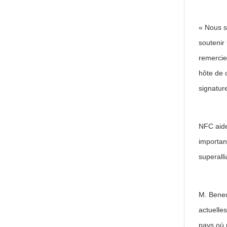
« Nous s
soutenir
remercie
hôte de 
signatur
NFC aide
importan
superalli
M. Bened
actuelle
pays où 