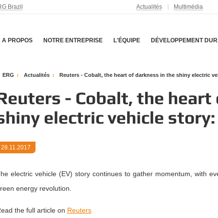
G Brazil
Actualités
Multimédia
A PROPOS
NOTRE ENTREPRISE
L'ÉQUIPE
DÉVELOPPEMENT DUR
ERG
Actualités
Reuters - Cobalt, the heart of darkness in the shiny electric 
Reuters - Cobalt, the heart
shiny electric vehicle stor
28.11.2017
he electric vehicle (EV) story continues to gather momentum, with ev
reen energy revolution.
ead the full article on
Reuters