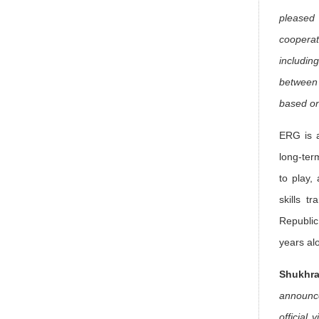
pleased
coopera
includin
between 
based on
ERG is a
long-ter
to play,
skills t
Republic
years al
Shukhr
announce
official