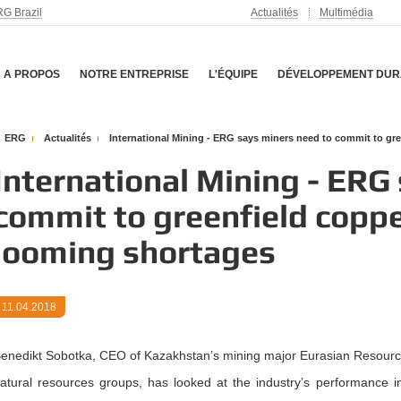
G Brazil
Actualités
Multimédia
A PROPOS
NOTRE ENTREPRISE
L'ÉQUIPE
DÉVELOPPEMENT DUR
ERG
Actualités
International Mining - ERG says miners need to commit to gree
International Mining - ERG
commit to greenfield coppe
looming shortages
11.04.2018
enedikt Sobotka, CEO of Kazakhstan’s mining major Eurasian Resources
atural resources groups, has looked at the industry’s performance 