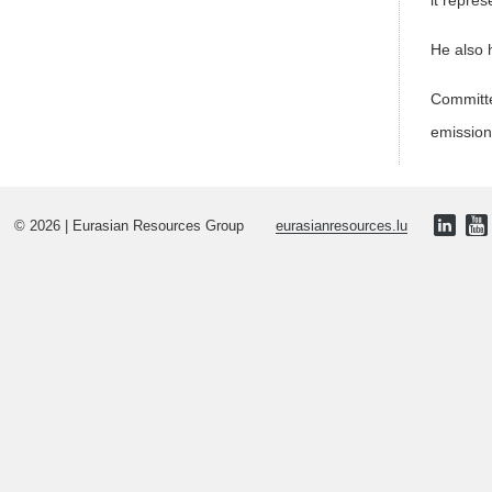
it repre
He also h
Committed
emission
© 2026 | Eurasian Resources Group
eurasianresources.lu