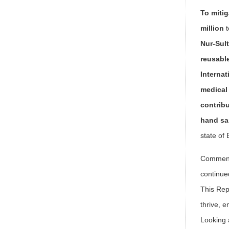
To miti
million
Nur-Sul
reusabl
Interna
medical
contrib
hand san
state of 
Comment
continue
This Rep
thrive, 
Looking 