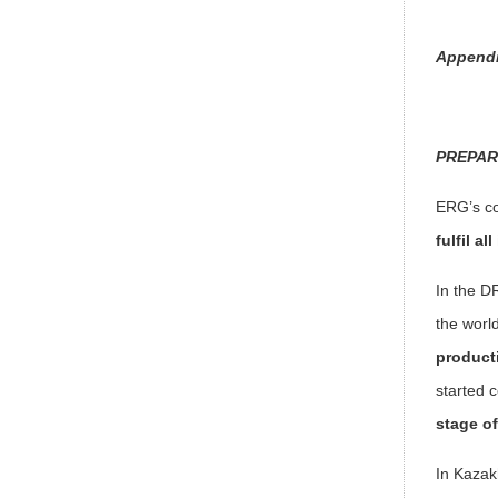
Appendi
PREPAR
ERG’s c
fulfil a
In the 
the worl
product
started 
stage of
In Kazak