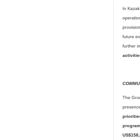
In Kazak
operatio
provisio
future e
further 
activitie
COMMUN
The Grou
presence
prioritie
program
US$158,