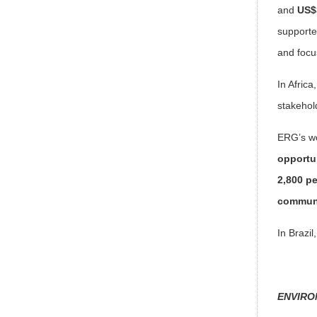
and
US$
supporte
and focu
In Afric
stakehol
ERG’s wo
opportun
2,800 p
communi
In Brazi
ENVIRO