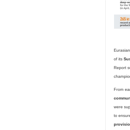
Eurasian
of its
Sus
Report s
champion
From ear
communi
were sup
to ensur
provisi