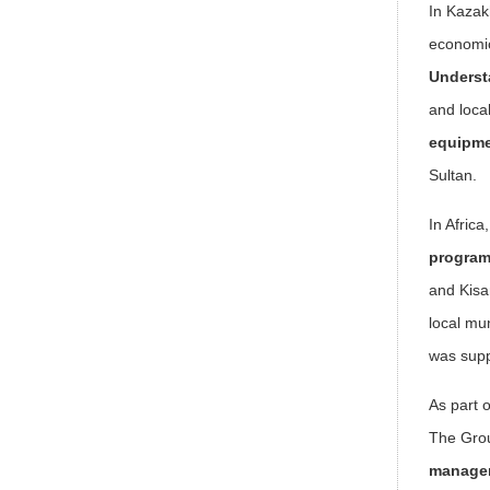
In Kaza
economi
Underst
and loca
equipm
Sultan.
In Africa
progra
and Kisa
local mu
was supp
As part o
The Gro
manage