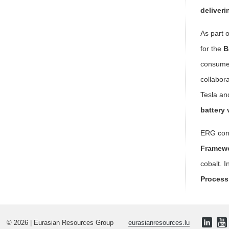
deliver
As part 
for the
B
consume
collabora
Tesla an
battery 
ERG cont
Framewo
cobalt. 
Process
© 2026 | Eurasian Resources Group
eurasianresources.lu