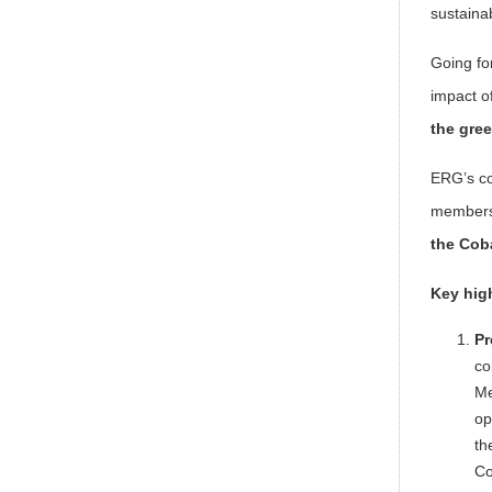
sustainab
Going fo
impact o
the gre
ERG’s c
membersh
the Cob
Key high
Pr
co
Me
op
th
Co