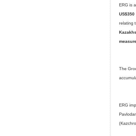
ERG is a
US$350 
relating 
Kazakh
measur
The Gr
accumula
ERG im
Pavlodar
(Kazchr