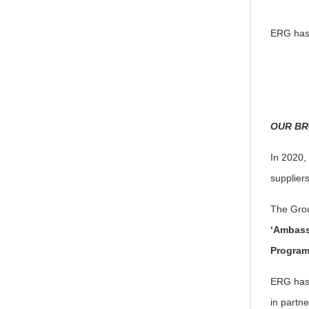
ERG has 
OUR BR
In 2020,
supplier
The Gro
‘Ambass
Progra
ERG has 
in partn