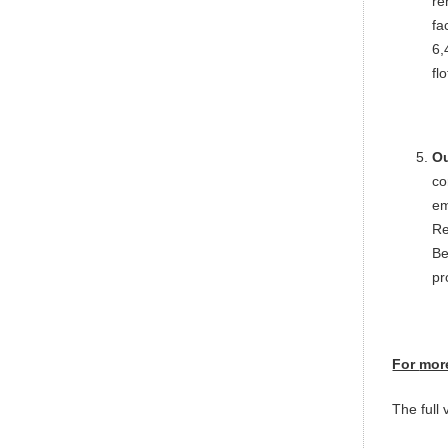
re
fa
6,
fl
Ou
co
em
Re
Be
pr
For
more
The full