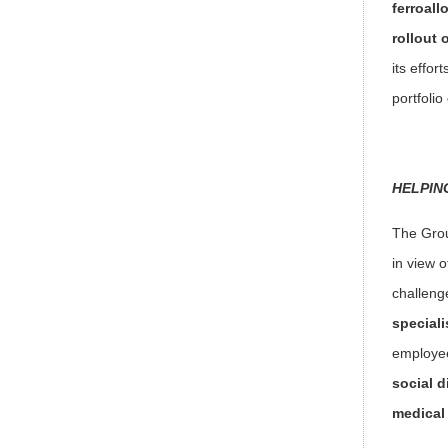
ferroall
rollout 
its effo
portfoli
HELPIN
The Gro
in view 
challeng
special
employee
social 
medical