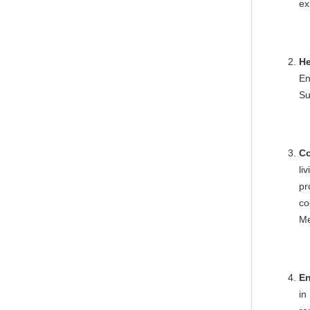
ex
He
En
Su
Co
li
pr
co
Me
En
in