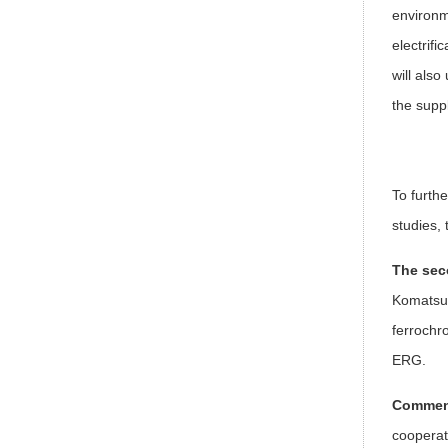
environm
electrif
will also
the supp
To furth
studies, 
The se
Komatsu 
ferrochr
ERG.
Comment
cooperat