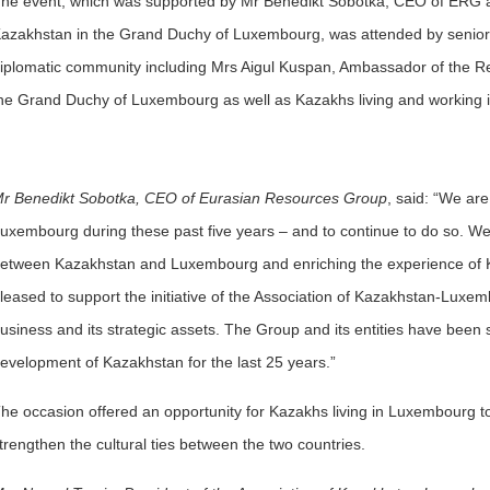
he event, which was supported by Mr Benedikt Sobotka, CEO of ERG a
azakhstan in the Grand Duchy of Luxembourg, was attended by senio
iplomatic community including Mrs Aigul Kuspan, Ambassador of the R
he Grand Duchy of Luxembourg as well as Kazakhs living and working
r Benedikt Sobotka, CEO of Eurasian Resources Group
, said: “We ar
uxembourg during these past five years – and to continue to do so. We 
etween Kazakhstan and Luxembourg and enriching the experience of Kaza
leased to support the initiative of the Association of Kazakhstan-Lux
usiness and its strategic assets. The Group and its entities have been 
evelopment of Kazakhstan for the last 25 years.”
he occasion offered an opportunity for Kazakhs living in Luxembourg t
trengthen the cultural ties between the two countries.