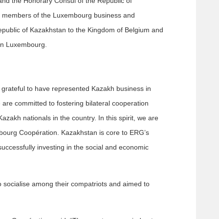
nd the Honorary Consul of the Republic of
r members of the Luxembourg business and
epublic of Kazakhstan to the Kingdom of Belgium and
 in Luxembourg.
e grateful to have represented Kazakh business in
are committed to fostering bilateral cooperation
kh nationals in the country. In this spirit, we are
embourg Coopération. Kazakhstan is core to ERG’s
successfully investing in the social and economic
o socialise among their compatriots and aimed to