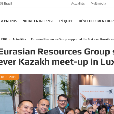
G Brazil
Actualités
Multimédia
A PROPOS
NOTRE ENTREPRISE
L'ÉQUIPE
DÉVELOPPEMENT DUR
ERG
Actualités
Eurasian Resources Group supported the first ever Kazakh 
Eurasian Resources Group s
ever Kazakh meet-up in L
18.09.2019