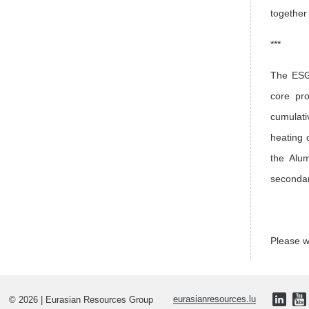
together
***
The ESG 
core pro
cumulati
heating 
the Alum
secondar
Please 
© 2026 | Eurasian Resources Group
eurasianresources.lu