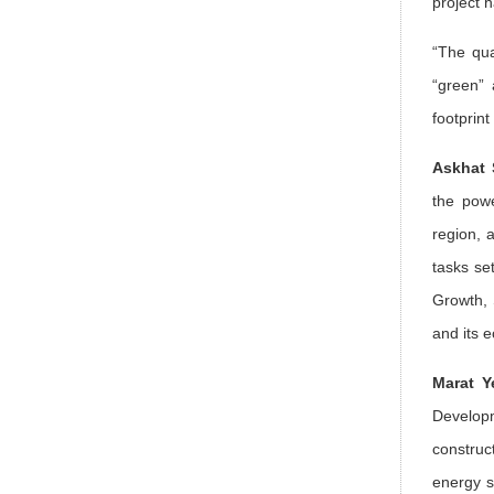
project 
“The qua
“green” 
footprin
Askhat 
the powe
region, 
tasks se
Growth, 
and its e
Marat Y
Developm
construc
energy s