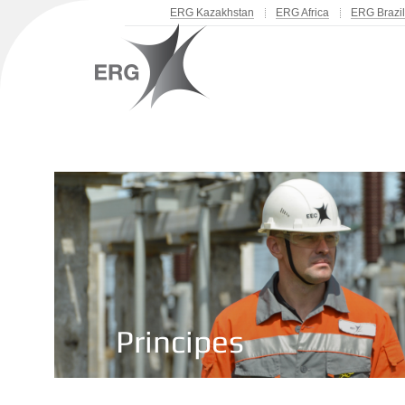
ERG Kazakhstan
ERG Africa
ERG Brazil
Principes