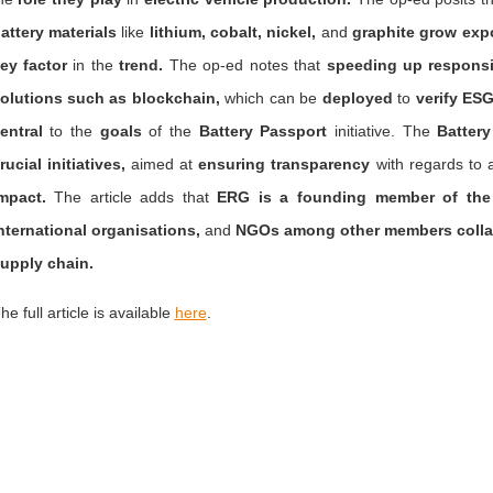
attery materials
like
lithium, cobalt, nickel,
and
graphite grow exp
ey factor
in the
trend.
The op-ed notes that
speeding up respons
olutions such as blockchain,
which can be
deployed
to
verify ES
entral
to the
goals
of the
Battery Passport
initiative. The
Batter
rucial initiatives,
aimed at
ensuring transparency
with regards to 
mpact.
The article adds that
ERG is a founding member of the G
nternational organisations,
and
NGOs among other members colla
upply chain.
he full article is available
here
.