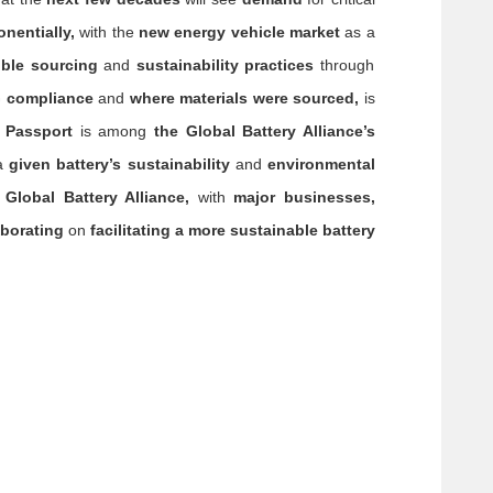
onentially,
with the
new energy vehicle market
as a
ible sourcing
and
sustainability practices
through
G compliance
and
where materials were sourced,
is
y Passport
is among
the Global Battery Alliance’s
a
given battery’s sustainability
and
environmental
lobal Battery Alliance,
with
major businesses,
borating
on
facilitating a more sustainable battery