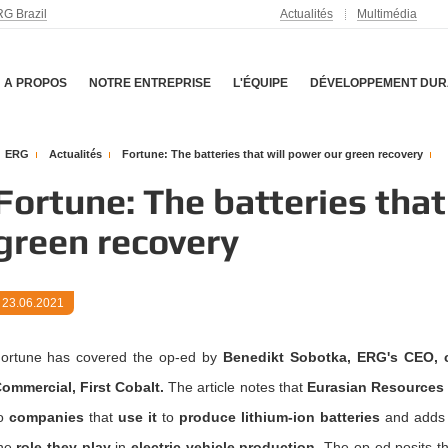
G Brazil
Actualités
Multimédia
A PROPOS
NOTRE ENTREPRISE
L'ÉQUIPE
DÉVELOPPEMENT DUR
ERG
Actualités
Fortune: The batteries that will power our green recovery
Fortune: The batteries that
green recovery
23.06.2021
ortune has covered the op-ed by
Benedikt Sobotka, ERG's CEO, 
ommercial, First Cobalt.
The article notes that
Eurasian Resources
o
companies
that
use it
to
produce lithium-ion batteries
and adds 
he
role they play
in
electric vehicle production.
The op-ed posits th