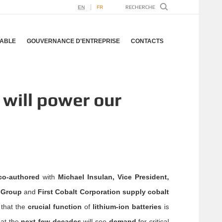
EN
FR
ABLE
GOUVERNANCE D'ENTREPRISE
CONTACTS
 will power our
co-authored
with
Michael Insulan, Vice President,
 Group
and
First Cobalt Corporation supply cobalt
that the
crucial function
of
lithium-ion batteries
is
at the
next few decades
will see
demand
for critical