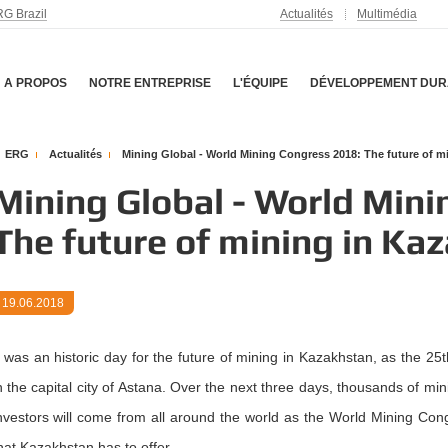
G Brazil
Actualités
Multimédia
A PROPOS
NOTRE ENTREPRISE
L'ÉQUIPE
DÉVELOPPEMENT DUR
ERG
Actualités
Mining Global - World Mining Congress 2018: The future of m
Mining Global - World Mini
The future of mining in Ka
19.06.2018
t was an historic day for the future of mining in Kazakhstan, as the 
n the capital city of Astana. Over the next three days, thousands of m
nvestors will come from all around the world as the World Mining Cong
hat Kazakhstan has to offer.