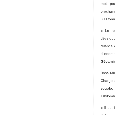
mois pou
prochain
300 tonn
« Le re
développ
relance 
d'innomb
Gécami
Boss Mi
Charges.
sociale
Tshilombo
« Il est