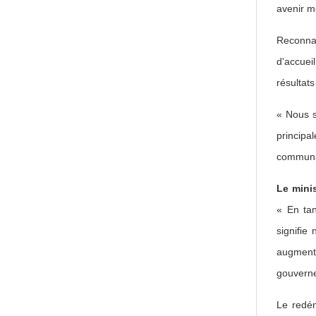
avenir me
Reconnai
d'accuei
résultat
« Nous s
princip
communau
Le mini
« En tan
signifie
augmente
gouverne
Le redém