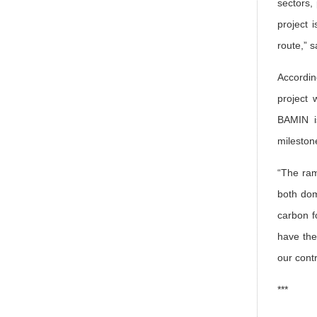
sectors,
project 
route,” 
Accordi
project 
BAMIN is
mileston
“The ram
both dom
carbon f
have the
our cont
***