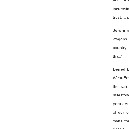
increasin
trust, an
Jerônim
wagons h
country.
that.”
Benedik
West-Eas
the rail
mileston
partners
of our l
owns the