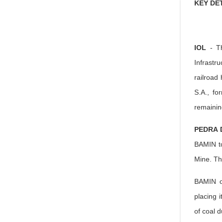
KEY DE
IOL
- T
Infrastr
railroad
S.A., fo
remainin
PEDRA 
BAMIN to
Mine. Thi
BAMIN of
placing 
of coal 