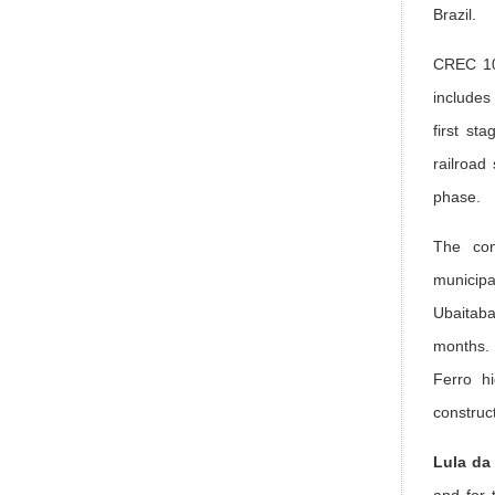
Brazil.
CREC 10 
includes
first st
railroad
phase.
The con
municipa
Ubaitaba
months. 
Ferro hi
construc
Lula da 
and for 