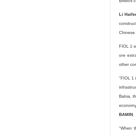
BAMIN co
Li Haif
construc
Chinese q
FIOL 1 wi
ore extr
other co
“FIOL 1 
infrastr
Bahia, th
economy 
BAMIN
.
“When th