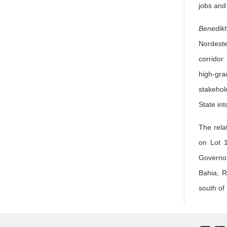
jobs and
Benedik
Nordeste
corridor
high-gra
stakehol
State int
The rela
on Lot 1
Governor
Bahia, R
south of