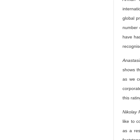
internat
global p
number o
have had
recognis
Anastasi
shows th
as we co
corporat
this rat
Nikolay 
like to 
as a res