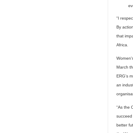
ev
“I respe
By actio
that imp
Africa.
Women's 
March th
ERG’s me
an indus
organisat
“As the 
succeed 
better f