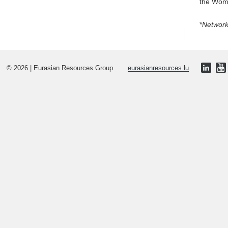
the Wom
*
Network
© 2026 | Eurasian Resources Group
eurasianresources.lu