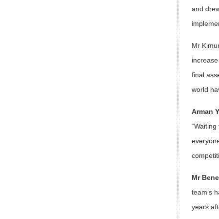
and drew
implemen
Mr Kimur
increase
final as
world hav
Arman Y
“Waiting
everyone
competit
Mr Bene
team’s h
years af