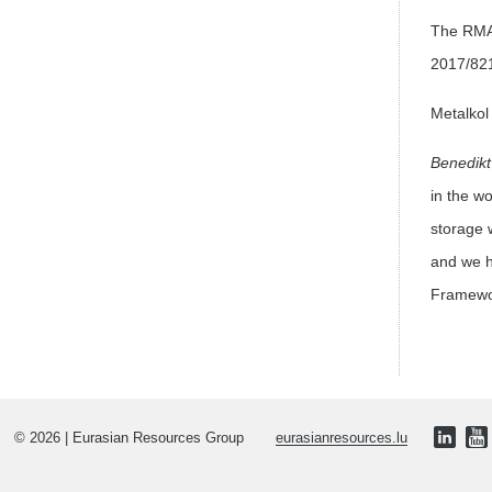
The RMAP
2017/821
Metalkol
Benedik
in the wo
storage w
and we h
Framewo
© 2026 | Eurasian Resources Group
eurasianresources.lu