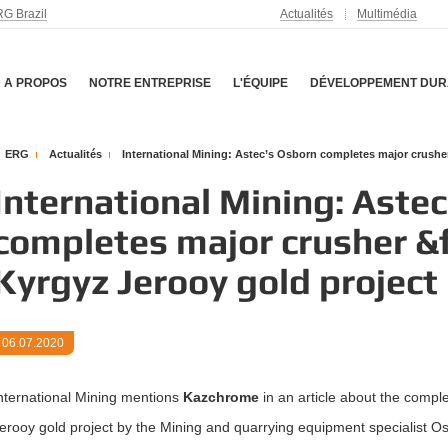
G Brazil
Actualités
Multimédia
A PROPOS
NOTRE ENTREPRISE
L'ÉQUIPE
DÉVELOPPEMENT DUR
ERG
Actualités
International Mining: Astec’s Osborn completes major crusher 
International Mining: Aste
completes major crusher &f
Kyrgyz Jerooy gold project
06.07.2020
nternational Mining mentions
Kazchrome
in an article about the comple
erooy gold project by the Mining and quarrying equipment specialist Osb