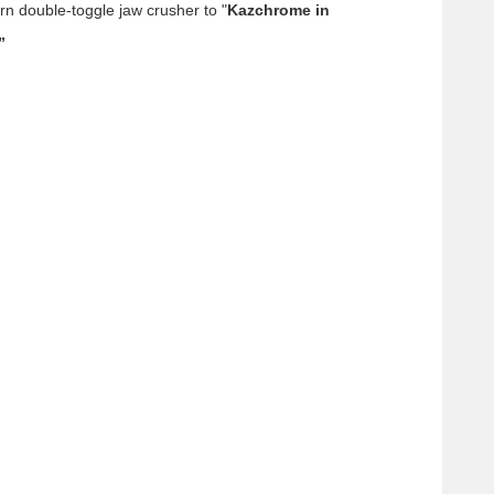
n double-toggle jaw crusher to "
Kazchrome in
”