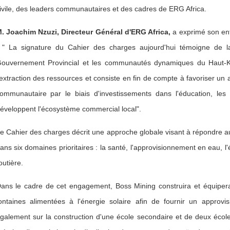
ivile, des leaders communautaires et des cadres de ERG Africa.
. Joachim Nzuzi, Directeur Général d'ERG Africa,
a exprimé son en
 " La signature du Cahier des charges aujourd'hui témoigne de la
ouvernement Provincial et les communautés dynamiques du Haut-Ka
'extraction des ressources et consiste en fin de compte à favoriser un
ommunautaire par le biais d'investissements dans l'éducation, les so
éveloppent l'écosystème commercial local".
e Cahier des charges décrit une approche globale visant à répondre 
ans six domaines prioritaires : la santé, l'approvisionnement en eau, l'é
outière.
ans le cadre de cet engagement, Boss Mining construira et équipera
ontaines alimentées à l'énergie solaire afin de fournir un appro
galement sur la construction d'une école secondaire et de deux écoles