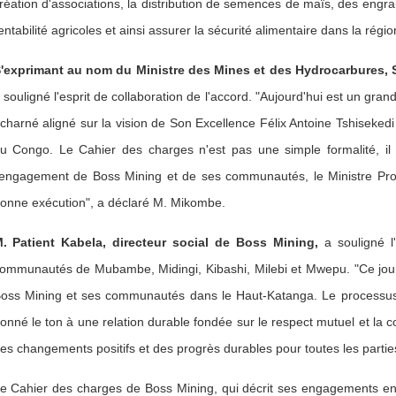
réation d'associations, la distribution de semences de maïs, des engrais
entabilité agricoles et ainsi assurer la sécurité alimentaire dans la régio
'exprimant au nom du Ministre des Mines et des Hydrocarbures,
 souligné l'esprit de collaboration de l'accord. "Aujourd'hui est un gran
charné aligné sur la vision de Son Excellence Félix Antoine Tshiseke
u Congo. Le Cahier des charges n'est pas une simple formalité, il r
'engagement de Boss Mining et de ses communautés, le Ministre Pro
onne exécution", a déclaré M. Mikombe.
. Patient Kabela, directeur social de Boss Mining,
a souligné 
ommunautés de Mubambe, Midingi, Kibashi, Milebi et Mwepu. "Ce jour 
oss Mining et ses communautés dans le Haut-Katanga. Le processus de
onné le ton à une relation durable fondée sur le respect mutuel et la co
es changements positifs et des progrès durables pour toutes les parti
e Cahier des charges de Boss Mining, qui décrit ses engagements e