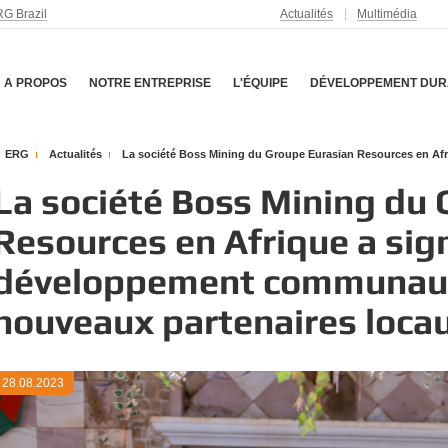
G Brazil
Actualités
Multimédia
A PROPOS
NOTRE ENTREPRISE
L'ÉQUIPE
DÉVELOPPEMENT DUR
ERG
Actualités
La société Boss Mining du Groupe Eurasian Resources en Afr
La société Boss Mining du
Resources en Afrique a sig
développement communaut
nouveaux partenaires loca
28.08.2023