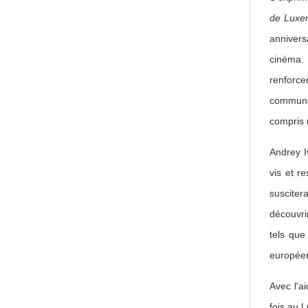
de Luxe
annivers
cinéma. 
renforce
communs.
compris 
Andrey 
vis et r
suscite
découvri
tels qu
européen
Avec l'a
fois au 