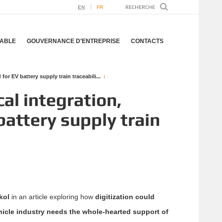
EN
FR
ABLE
GOUVERNANCE D'ENTREPRISE
CONTACTS
or EV battery supply train traceabili...
al integration,
battery supply train
kol
in an article exploring how
digitization could
hicle industry needs the whole-hearted support of