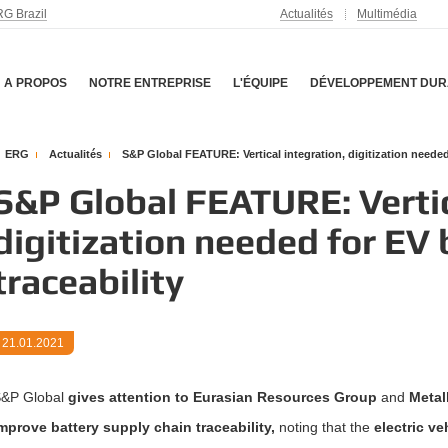
G Brazil
Actualités
Multimédia
A PROPOS
NOTRE ENTREPRISE
L'ÉQUIPE
DÉVELOPPEMENT DUR
ERG
Actualités
S&P Global FEATURE: Vertical integration, digitization needed f
S&P Global FEATURE: Vertic
digitization needed for EV 
traceability
21.01.2021
&P Global
gives attention to Eurasian Resources Group
and
Metal
mprove battery supply chain traceability,
noting that the
electric ve