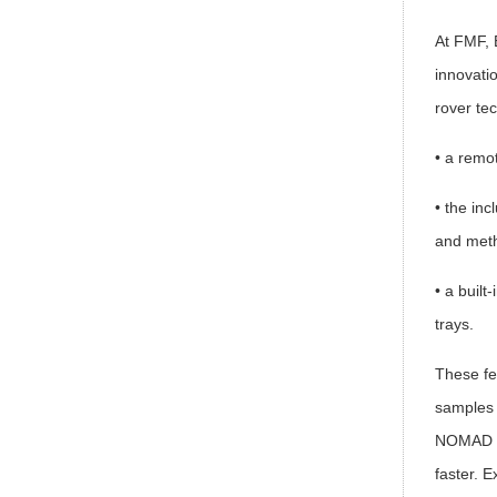
At FMF, 
innovati
rover te
• a remo
• the inc
and meth
• a built
trays.
These fe
samples 
NOMAD ca
faster. 