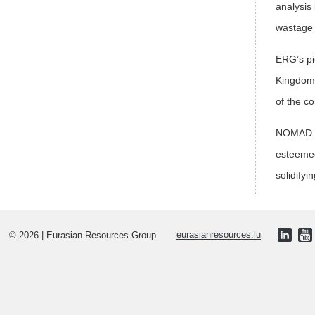
analysis
wastage 
ERG’s pi
Kingdom'
of the c
NOMAD wa
esteemed
solidify
© 2026 | Eurasian Resources Group
eurasianresources.lu