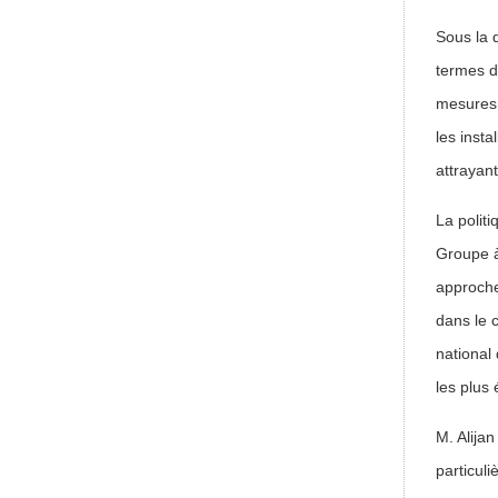
Sous la 
termes d
mesures p
les inst
attrayant
La polit
Groupe à
approche
dans le 
national
les plus
M. Alija
particuli