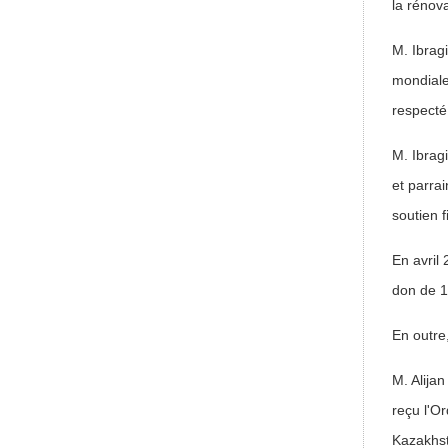
la rénov
M. Ibrag
mondiale
respecté
M. Ibrag
et parra
soutien 
En avril
don de 1
En outre
M. Alija
reçu l'O
Kazakhst