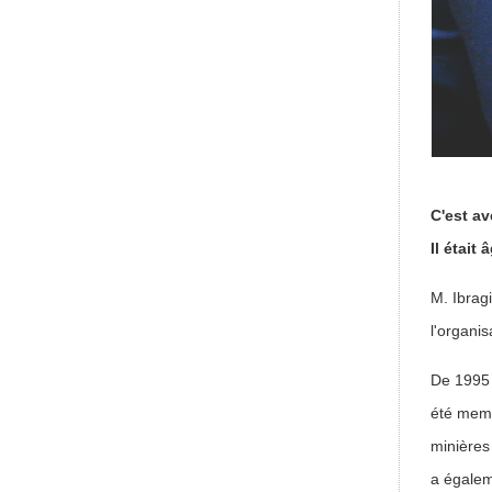
C'est av
Il était
M. Ibrag
l'organis
De 1995 
été memb
minières
a égalem