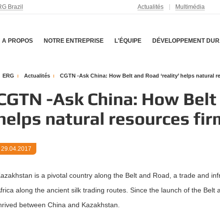
G Brazil
Actualités
Multimédia
A PROPOS
NOTRE ENTREPRISE
L'ÉQUIPE
DÉVELOPPEMENT DUR
ERG
Actualités
CGTN -Ask China: How Belt and Road ‘reality’ helps natural re
CGTN -Ask China: How Belt 
helps natural resources fir
29.04.2017
azakhstan is a pivotal country along the Belt and Road, a trade and in
frica along the ancient silk trading routes. Since the launch of the Belt
hrived between China and Kazakhstan.