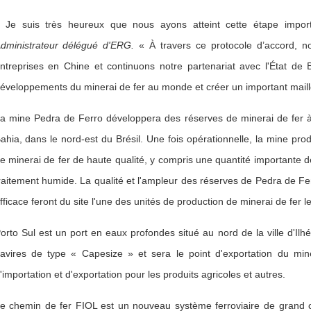
 Je suis très heureux que nous ayons atteint cette étape imp
dministrateur délégué d'ERG.
« À travers ce protocole d’accord, no
ntreprises en Chine et continuons notre partenariat avec l'État de 
éveloppements du minerai de fer au monde et créer un important maill
a mine Pedra de Ferro développera des réserves de minerai de fer à g
ahia, dans le nord-est du Brésil. Une fois opérationnelle, la mine pro
e minerai de fer de haute qualité, y compris une quantité importante d
raitement humide. La qualité et l'ampleur des réserves de Pedra de Fer
fficace feront du site l'une des unités de production de minerai de fe
orto Sul est un port en eaux profondes situé au nord de la ville d'Ilhé
avires de type « Capesize » et sera le point d'exportation du min
'importation et d'exportation pour les produits agricoles et autres.
e chemin de fer FIOL est un nouveau système ferroviaire de grand ca