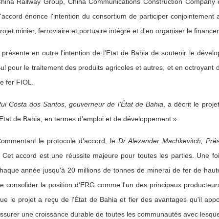
hina Railway Group, China Communications Construction Company et
'accord énonce l'intention du consortium de participer conjointemen
rojet minier, ferroviaire et portuaire intégré et d'en organiser le financ
l présente en outre l'intention de l'Etat de Bahia de soutenir le dével
ul pour le traitement des produits agricoles et autres, et en octroyant 
e fer FIOL.
ui Costa dos Santos, gouverneur de l'État de Bahia
, a décrit le pro
’Etat de Bahia, en termes d’emploi et de développement ».
ommentant le protocole d’accord, le
Dr Alexander Machkevitch, Prés
 Cet accord est une réussite majeure pour toutes les parties. Une fo
haque année jusqu'à 20 millions de tonnes de minerai de fer de haut
e consolider la position d'ERG comme l'un des principaux producteurs
ue le projet a reçu de l'État de Bahia et fier des avantages qu'il ap
ssurer une croissance durable de toutes les communautés avec lesquell