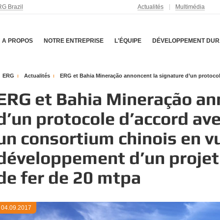
G Brazil
Actualités
Multimédia
A PROPOS
NOTRE ENTREPRISE
L'ÉQUIPE
DÉVELOPPEMENT DUR
ERG
Actualités
ERG et Bahia Mineração annoncent la signature d’un protocole 
ERG et Bahia Mineração an
d’un protocole d’accord ave
un consortium chinois en v
développement d’un projet 
de fer de 20 mtpa
04.09.2017