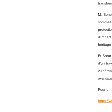
transfor
M. Bened
sommes 
protecti
d'impact
héritage
Et Sœur 
d'un tra
vulnéra
avantage
Pour en 
https://