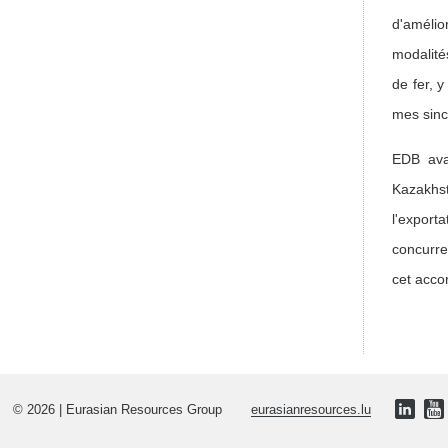
d'améli
modalité
de fer, 
mes sinc
EDB ava
Kazakhst
l'export
concurre
cet acco
© 2026 | Eurasian Resources Group
eurasianresources.lu