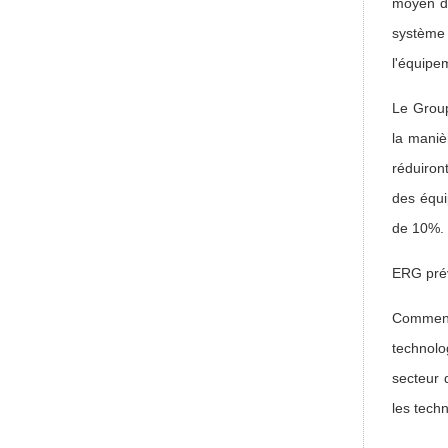
moyen de
système
l'équipe
Le Group
la maniè
réduiron
des équi
de 10%.
ERG prév
Comment
technolo
secteur 
les tech