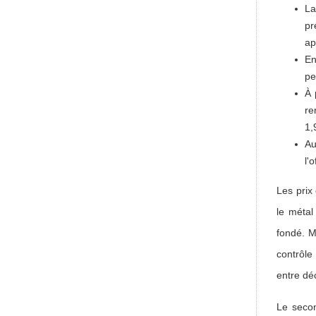
La
pr
ap
En
pe
À 
re
1,
Au
l'
Les prix
le métal
fondé. M
contrôle
entre dé
Le seco