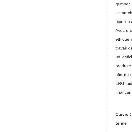
grimper 
le march
pipeline
Avec une
éthique 
travail 
un défic
produire
afin de 
ERG aid
finançan
Cuivre 
terme