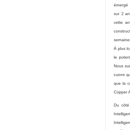
émergé p
sur 2 an
cette a
construc
semaine
À plus l
le poten
Nous sur
cuivre q
que la c
Copper A
Du côté
Intellig
Intellig