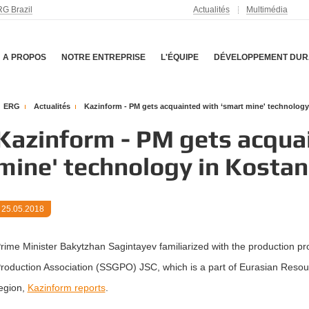
G Brazil
Actualités
Multimédia
A PROPOS
NOTRE ENTREPRISE
L'ÉQUIPE
DÉVELOPPEMENT DUR
ERG
Actualités
Kazinform - PM gets acquainted with ‘smart mine' technology
Kazinform - PM gets acqua
mine' technology in Kostan
25.05.2018
rime Minister Bakytzhan Sagintayev familiarized with the production p
roduction Association (SSGPO) JSC, which is a part of Eurasian Resou
egion,
Kazinform reports
.