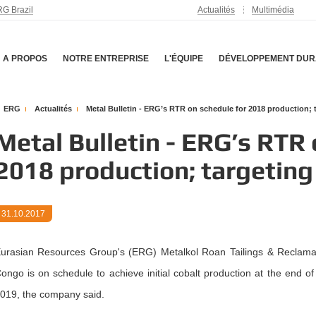
G Brazil
Actualités
Multimédia
A PROPOS
NOTRE ENTREPRISE
L'ÉQUIPE
DÉVELOPPEMENT DUR
ERG
Actualités
Metal Bulletin - ERG’s RTR on schedule for 2018 production; 
Metal Bulletin - ERG’s RTR 
2018 production; targeting
31.10.2017
urasian Resources Group's (ERG) Metalkol Roan Tailings & Reclamat
ongo is on schedule to achieve initial cobalt production at the end o
019, the company said.